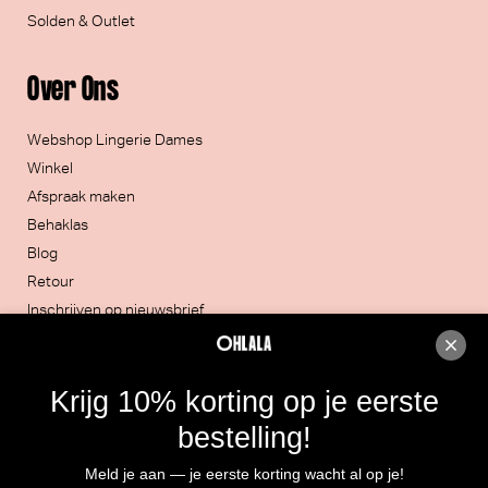
Solden & Outlet
Over Ons
Webshop Lingerie Dames
Winkel
Afspraak maken
Behaklas
Blog
Retour
Inschrijven op nieuwsbrief
Contacteer ons
Krijg 10% korting op je eerste
051/30.32.20
bestelling!
Rijksweg 4, 8860 LENDELEDE
Meld je aan — je eerste korting wacht al op je!
Routebeschrijving