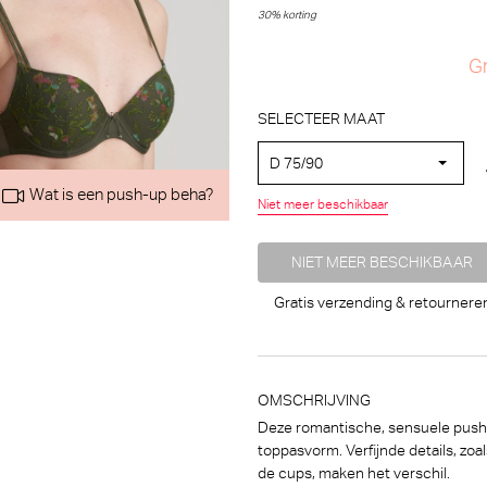
30% korting
Gr
SELECTEER MAAT
D 75/90
Wat is een push-up beha?
Niet meer beschikbaar
NIET MEER BESCHIKBAAR
Gratis verzending & retournere
OMSCHRIJVING
PrimaDonna Twist Mocuto Hotpants (Italian Acai)
Deze romantische, sensuele push-
PrimaDonna Twist
toppasvorm. Verfijnde details, zo
)
de cups, maken het verschil.