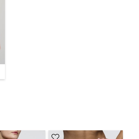
maDonna Montara Beugel BH (Regatta)
imaDonna
,90