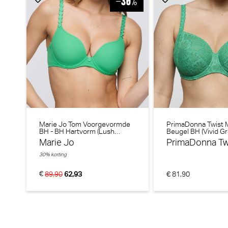
PrimaDonna Monterrey Beugel BH (Vintage Pink)
PrimaDonna
Marie Jo Tom Voorgevormde
PrimaDonna Twist
BH - BH Hartvorm (Lush
Beugel BH (Vivid G
30% korting
Green)
Marie Jo
PrimaDonna Tw
€
94,90
30% korting
66,43
€
89,90
62,93
€ 81,90
PrimaDonna San angel String - Luxestring (Waterblue)
PrimaDonna