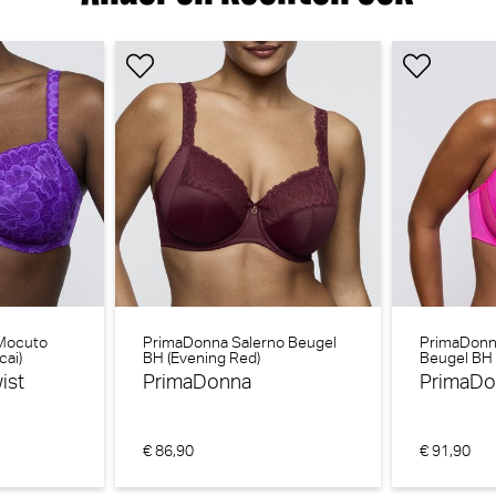
€
€ 40,90
49,90
44,91
 Mocuto
PrimaDonna Salerno Beugel
PrimaDonna
cai)
BH (Evening Red)
Beugel BH (
ist
PrimaDonna
PrimaDo
€ 86,90
€ 91,90