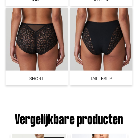
PrimaDonna Monterrey
PrimaDonna Devdaha Beugel
Beugel BH (Vintage Pink)
BH (Tropicana)
PrimaDonna
PrimaDonna
30% korting
30% korting
€
€
94,90
66,43
110,00
77,00
SHORT
TAILLESLIP
Vergelijkbare producten