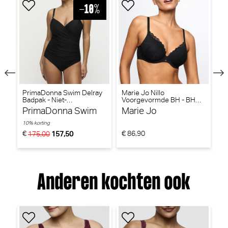
PrimaDonna Swim Delray
Marie Jo Nillo
P
Badpak - Niet-
Voorgevormde BH - BH
Bi
voorgevormd (Zwart)
Hartvorm (Zwart)
vo
PrimaDonna Swim
Marie Jo
P
10% korting
10
€
€ 86,90
€
175,00
157,50
Anderen kochten ook