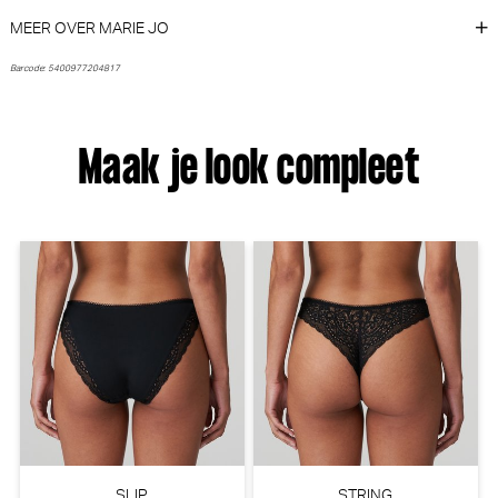
Marie Jo
PrimaDonna
MEER OVER MARIE JO
€ 34,90
€ 79,90
Barcode: 5400977204817
Maak je look compleet
PrimaDonna Twist Mocuto Slip
PrimaDonna Twist Dear night
- Rio (Italian Acai)
Tailleslip (Influencer Pink)
PrimaDonna Twist
PrimaDonna Twist
€ 35,90
€ 50,90
SLIP
STRING