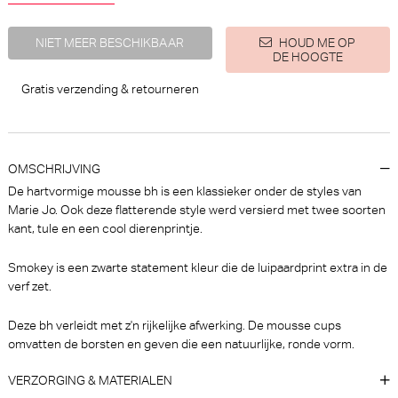
NIET MEER BESCHIKBAAR
HOUD ME OP
DE HOOGTE
Gratis verzending & retourneren
PrimaDonna Twist Dear night
PrimaDonna Cala luna Beugel
String (Influencer Pink)
BH (Blogger Pink)
PrimaDonna Twist
PrimaDonna
30% korting
OMSCHRIJVING
€ 40,90
€
110,00
77,00
De hartvormige mousse bh is een klassieker onder de styles van
Marie Jo. Ook deze flatterende style werd versierd met twee soorten
kant, tule en een cool dierenprintje.
Smokey is een zwarte statement kleur die de luipaardprint extra in de
verf zet.
Deze bh verleidt met z'n rijkelijke afwerking. De mousse cups
omvatten de borsten en geven die een natuurlijke, ronde vorm.
Marie Jo Soft studio Tailleslip
PrimaDonna Montara Beugel
VERZORGING & MATERIALEN
(Wild Rose)
BH (Regatta)