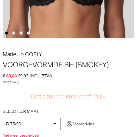
30% korting
€
€ 40,90
99,90
69,93
Marie Jo
COELY
VOORGEVORMDE BH (SMOKEY)
€
99,90
69,93
(INCL. BTW)
PrimaDonna Salerno String -
PrimaDonna Montara Beugel
30% korting
Luxestring (Evening Red)
BH (Crystal Pink)
PrimaDonna
PrimaDonna
Gratis zonnecrème vanaf €125
€ 45,90
€ 74,90
SELECTEER MAAT
D 75/90
Maatadvies
Niet meer beschikbaar