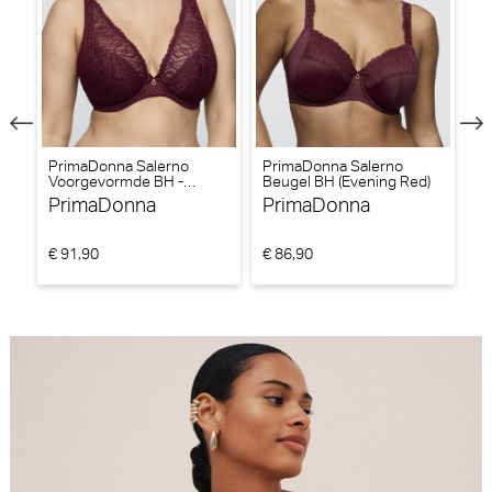
PrimaDonna Salerno
PrimaDonna Salerno
Pr
Voorgevormde BH -
Beugel BH (Evening Red)
ni
Triangel BH (Evening Red)
(I
PrimaDonna
PrimaDonna
P
€ 91,90
€ 86,90
€ 