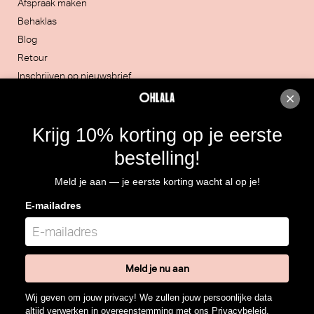
Afspraak maken
Behaklas
Blog
Retour
Inschrijven op nieuwsbrief
Contacteer ons
Krijg 10% korting op je eerste
051/30.32.20
bestelling!
Rijksweg 4, 8860 LENDELEDE
Meld je aan — je eerste korting wacht al op je!
Routebeschrijving
E-mailadres
BTW: BE 0466.964.928
Meld je nu aan
Wij geven om jouw privacy! We zullen jouw persoonlijke data
altijd verwerken in overeenstemming met ons
Privacybeleid
.