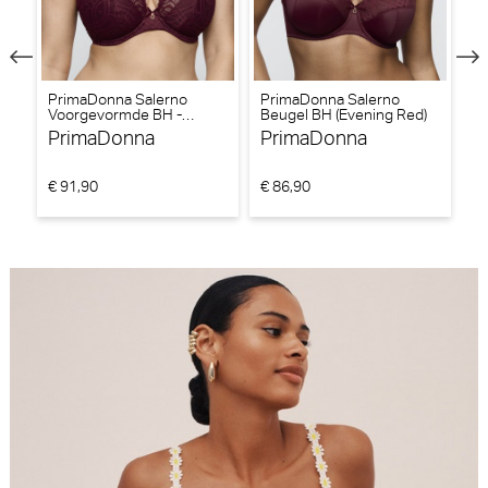
PrimaDonna Salerno
PrimaDonna Salerno
P
Voorgevormde BH -
Beugel BH (Evening Red)
V
Triangel BH (Evening Red)
Tr
PrimaDonna
PrimaDonna
P
€ 91,90
€ 86,90
€ 