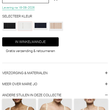
Levering na 18-08-2026
SELECTEER KLEUR
Beachlife Caramel stripe Bikini
Marie Jo Noemy Hotpants
set - Triangel (Caramel Stripe)
(Fuchsia Fiesta)
IN WINKELMANDJE
Beachlife
Marie Jo
10% korting
30% korting
Gratis verzending & retourneren
€
€
79,95
71,95
54,90
38,43
VERZORGING & MATERIALEN
MEER OVER MARIE JO
ANDERE STIJLEN IN DEZE COLLECTIE
Vamp Maxidress Beachwear -
Polo Ralph Lauren Slip Slip