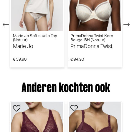
Marie Jo Soft studio Top
PrimaDonna Twist Kero
Ch
(Natuur)
Beugel BH (Natuur)
Be
Marie Jo
PrimaDonna Twist
C
€ 39,90
€ 94,90
€ 
Anderen kochten ook