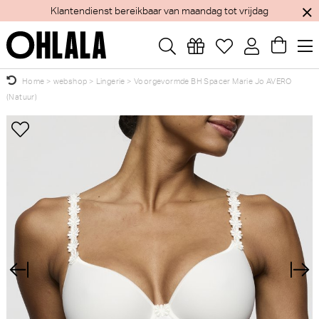
Klantendienst bereikbaar van maandag tot vrijdag
Home
>
webshop
>
Lingerie
>
Voorgevormde BH Spacer Marie Jo AVERO
(Natuur)
Wellicht zijn deze producten ook interessant
×
voor je?
Banana Moon Beachclub
Watercult Caftan Beachwear -
Bikini Top (Orange)
Kleed (Aqua shades)