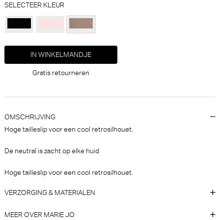
SELECTEER KLEUR
IN WINKELMANDJE
Marie Jo Louie Short (Natuur)
Marie Jo Solene Slip - Rio
(Pamplemousse)
Gratis retourneren
Marie Jo
Marie Jo
30% korting
€ 39,90
€
49,90
34,93
OMSCHRIJVING
Hoge tailleslip voor een cool retrosilhouet.
De neutral is zacht op elke huid
Hoge tailleslip voor een cool retrosilhouet.
VERZORGING & MATERIALEN
Marie Jo Avero Tailleslip
Marie Jo Color studio Tailleslip
(Pearly Pink)
- Corrigerend (Florida)
MEER OVER MARIE JO