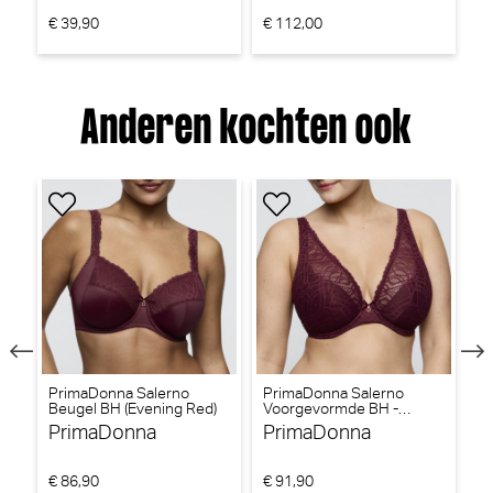
€ 39,90
€ 112,00
€ 
Anderen kochten ook
PrimaDonna Salerno
PrimaDonna Salerno
P
Beugel BH (Evening Red)
Voorgevormde BH -
Ta
Triangel BH (Evening Red)
PrimaDonna
PrimaDonna
P
€ 86,90
€ 91,90
€ 