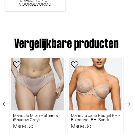
BRALETTE NIET-
VOORGEVORMD
Vergelijkbare producten
Marie Jo Milao Hotpants
Marie Jo Jane Beugel BH -
Ma
r)
(Shadow Grey)
Balconnet BH (Sand)
(S
Marie Jo
Marie Jo
M