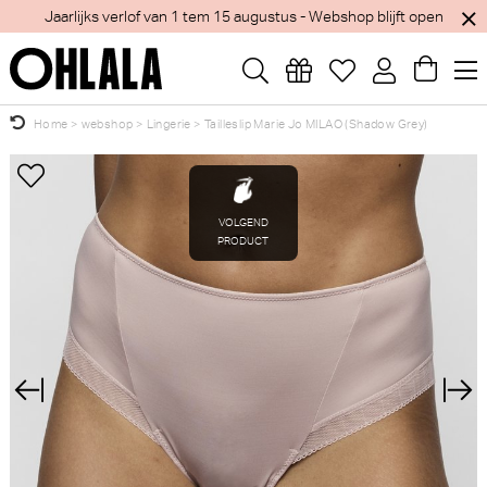
Jaarlijks verlof van 1 tem 15 augustus - Webshop blijft open
Home
>
webshop
>
Lingerie
>
Tailleslip Marie Jo MILAO (Shadow Grey)
Wellicht zijn deze producten ook interessant
×
voor je?
Marie Jo Selyna
Marie Jo Daisy Tailleslip (Zwart)
Voorgevormde BH - BH
Hartvorm (SPICY RED)
Marie Jo
Marie Jo