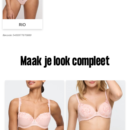
Hanky Panky
PrimaDonna
€ 41,50
€ 39,90
RIO
Barcode: 5400977670889
Maak je look compleet
PrimaDonna Twist Mocuto
PrimaDonna Montara Beugel
Hotpants (Italian Acai)
BH (Crystal Pink)
PrimaDonna Twist
PrimaDonna
€ 40,90
€ 74,90