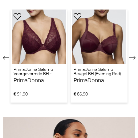
PrimaDonna Salerno
PrimaDonna Salerno
P
Voorgevormde BH -
Beugel BH (Evening Red)
Be
Triangel BH (Evening Red)
PrimaDonna
PrimaDonna
P
€ 91,90
€ 86,90
€ 