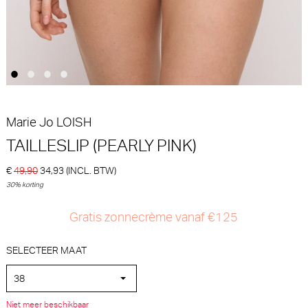
30% korting
30% korting
€
€
30,00
21,00
99,90
69,93
Marie Jo
LOISH
TAILLESLIP (PEARLY PINK)
€
49,90
34,93
(INCL. BTW)
Marie Jo Lisbeth
Marie Jo Lisbeth Slip - Rio
30% korting
Voorgevormde BH - BH
(Clearwater)
Hartvorm (Clearwater)
Marie Jo
Marie Jo
Gratis zonnecrème vanaf €125
30% korting
30% korting
€
€
99,90
69,93
44,90
31,43
SELECTEER MAAT
38
Niet meer beschikbaar