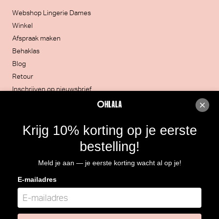
Webshop Lingerie Dames
Winkel
Afspraak maken
Behaklas
Blog
Retour
Inschrijven op nieuwsbrief
Contacteer ons
Krijg 10% korting op je eerste
051/30.32.20
bestelling!
Rijksweg 4, 8860 LENDELEDE
Meld je aan — je eerste korting wacht al op je!
Routebeschrijving
E-mailadres
BTW: BE 0466.964.928