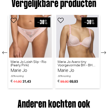
Vergelijkbare producten
Marie Jo Loish Slip - Rio
Marie Jo Avero tiny
Pr
(Pearly Pink)
Voorgevormde BH - BH
Ta
Hartvorm (Powder Rose)
Marie Jo
Marie Jo
P
30% korting
30% korting
30
€
€
€
44,90
31,43
99,90
69,93
Anderen kochten ook