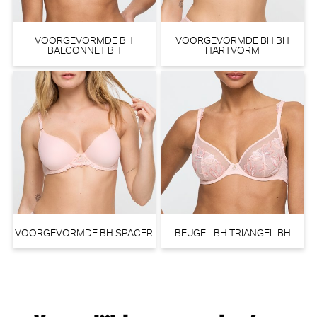
VOORGEVORMDE BH
VOORGEVORMDE BH BH
BALCONNET BH
HARTVORM
PrimaDonna Twist Dear night
PrimaDonna Cala luna Beugel
String (Influencer Pink)
BH (Blogger Pink)
PrimaDonna Twist
PrimaDonna
30% korting
€ 40,90
€
110,00
77,00
VOORGEVORMDE BH SPACER
BEUGEL BH TRIANGEL BH