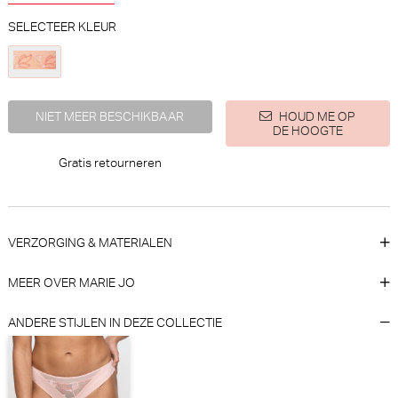
SELECTEER KLEUR
Marie Jo Tom Hotpants (Peach
Marie Jo Jane Tailleslip (True
NIET MEER BESCHIKBAAR
HOUD ME OP
Whisper)
Red)
DE HOOGTE
Marie Jo
Marie Jo
30% korting
Gratis retourneren
€
€ 54,90
39,90
27,93
VERZORGING & MATERIALEN
MEER OVER MARIE JO
ANDERE STIJLEN IN DEZE COLLECTIE
Hanky Panky Boyshort Short
PrimaDonna Salerno Slip - Rio
(Chai)
(Midnight Blue)