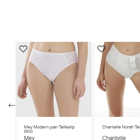
Marie Jo Solene String - Luxestring (Pamplemousse)
Marie Jo
30% korting
€
59,90
41,93
Marie Jo Jane String - Luxestring (Orchid Bliss)
Marie 
Mey Modern joan Tailleslip
Chantelle Norah Taill
Marie Jo
Mari
(Wit)
Mey
Chantelle
30% korting