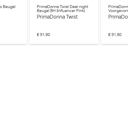
o Beugel
PrimaDonna Twist Dear night
PrimaDonn
Beugel BH (Influencer Pink)
Voorgevorm
BH (Evenin
PrimaDonna Twist
PrimaD
€ 91,90
€ 91,90