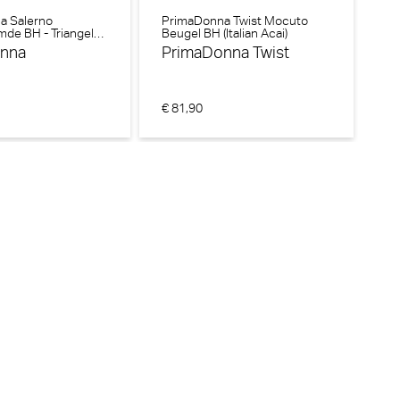
a Salerno
PrimaDonna Twist Mocuto
Ma
de BH - Triangel
Beugel BH (Italian Acai)
BH
g Red)
onna
PrimaDonna Twist
M
€ 81,90
€ 