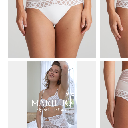
Marie Jo Jhana Beugel BH (Zwart)
Marie Jo
30% korting