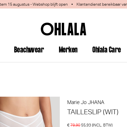
 1 tem 15 augustus - Webshop blijft open
•
Klantendienst bereikbaar va
Beachwear
Merken
Ohlala Care
jn deze producten ook interess
Marie Jo
JHANA
TAILLESLIP (WIT)
€
79,90
55,93
(INCL. BTW)