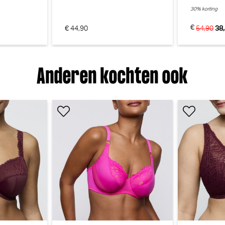
30% korting
90
€ 69,90
€
€ 44,90
54,90
38
Anderen kochten ook