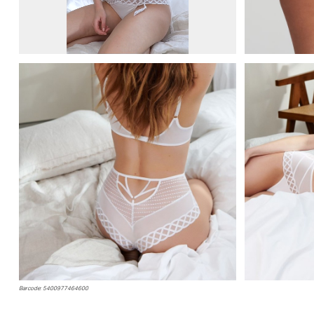
€
110,00
77,00
Barcode: 5400977464600