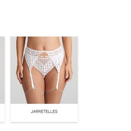
Marie Jo Basyl Voorgevormde BH - Triangel BH (Natuur)
Marie Jo
€ 74,90
JARRETELLES