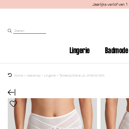
Jaarlijks verlof van
Lingerie
Badmode
Home
>
webshop
>
Lingerie
>
Tailleslip Marie Jo JHANA (Wit)
Wellicht zi