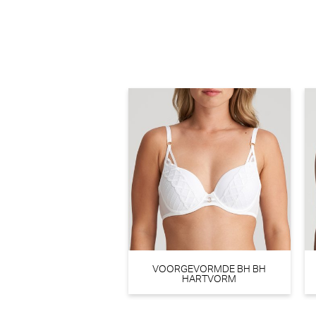
Marie Jo Yoly Voorgevormde BH - BH Hartvorm (JEWEL GREEN)
Marie Jo
30% korting
€
110,00
77,00
VOORGEVORMDE BH BH
HARTVORM