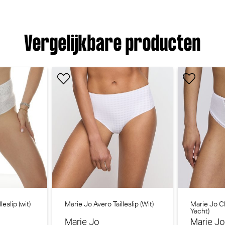
Vergelijkbare producten
Marie Jo Cathia String (Bois De Rose)
M
Marie Jo
M
3
€ 34,90
Jo Basyl Slip - Rio (Natuur)
Marie Jo Jane String - Luxestring (M
eslip (wit)
Marie Jo Avero Tailleslip (Wit)
Marie Jo Ch
e Jo
Marie Jo
Yacht)
Marie Jo
Marie J