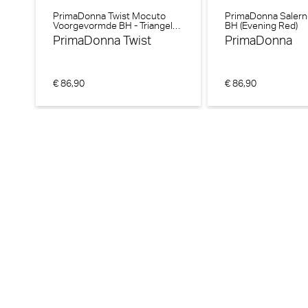
PrimaDonna Twist Mocuto
PrimaDonna Salern
Voorgevormde BH - Triangel
BH (Evening Red)
BH (Italian Acai)
PrimaDonna Twist
PrimaDonna
€ 86,90
€ 86,90