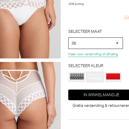
30% korting
Gr
SELECTEER MAAT
36
Klaar voor verzending of afhaling
SELECTEER KLEUR
IN WINKELMANDJE
Gratis verzending & retournere
Marie Jo L'Aventure Seoul String (Wild Black)
Marie Jo L'Aventure
30% korting