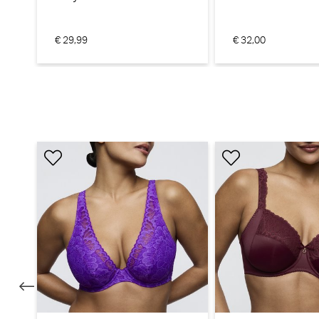
€
69,90
48,93
€ 29,
€ 29,99
€ 32,00
e