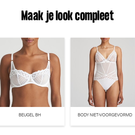
Maak je look compleet
Marie Jo Aven String - Luxestring (Marble)
Marie Jo
€ 79,90
BEUGEL BH
BODY NIET-VOORGEVORMD