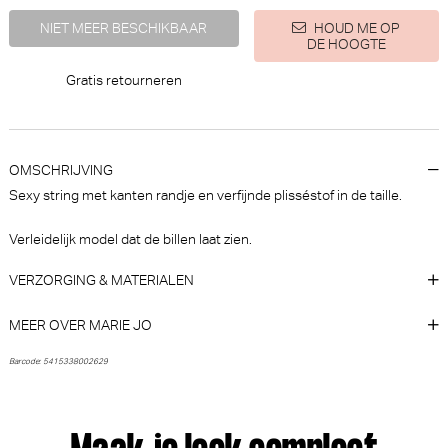
NIET MEER BESCHIKBAAR
HOUD ME OP
DE HOOGTE
Gratis retourneren
Marie Jo Tom Voorgevormde
Marie Jo Avero Voorgevormde
BH - BH Hartvorm (Lush
BH - BH Hartvorm (Santorini
Green)
Blue)
Marie Jo
Marie Jo
OMSCHRIJVING
30% korting
30% korting
Sexy string met kanten randje en verfijnde plisséstof in de taille.
€
€
89,90
62,93
99,90
69,93
Verleidelijk model dat de billen laat zien.
VERZORGING & MATERIALEN
MEER OVER MARIE JO
Barcode: 5415338002629
PrimaDonna Twist Mocuto Slip
Marie Jo Avero tiny Slip - Rio
- Rio (Italian Acai)
(Powder Rose)