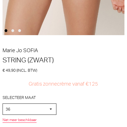
€ 40,90
€ 40,90
Marie Jo
SOFIA
STRING (ZWART)
€ 49,90 (INCL. BTW)
Marie Jo Avero tiny
PrimaDonna Montara Beugel
Voorgevormde BH - BH
BH (Crystal Pink)
Hartvorm (Powder Rose)
Gratis zonnecrème vanaf €125
Marie Jo
PrimaDonna
30% korting
€
€ 74,90
99,90
69,93
SELECTEER MAAT
36
Niet meer beschikbaar