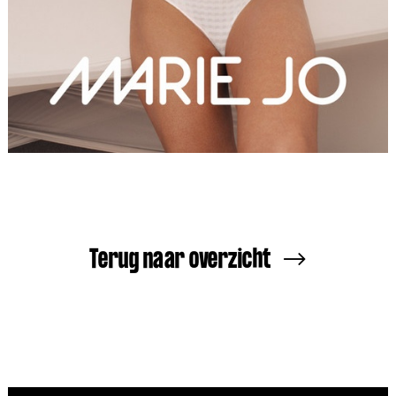
Terug naar overzicht