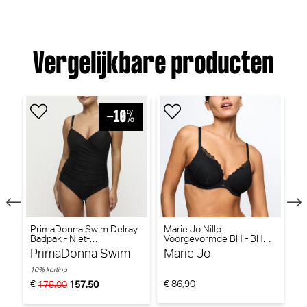
Vergelijkbare producten
PrimaDonna Swim Delray
Marie Jo Nillo
P
k
Badpak - Niet-
Voorgevormde BH - BH
Bi
voorgevormd (Zwart)
Hartvorm (Zwart)
vo
PrimaDonna Swim
Marie Jo
P
10% korting
10
€
€ 86,90
€
175,00
157,50