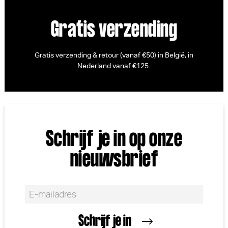
Gratis verzending
Gratis verzending & retour (vanaf €50) in België, in
Nederland vanaf €125.
Schrijf je in op onze
nieuwsbrief