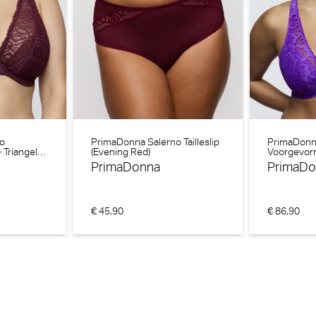
,90
€ 69,99
o
PrimaDonna Salerno Tailleslip
PrimaDonn
Triangel
(Evening Red)
Voorgevorm
BH (Italian 
PrimaDonna
PrimaDo
€ 45,90
€ 86,90