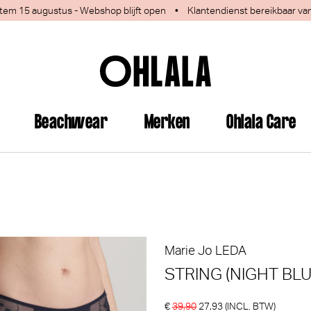
 1 tem 15 augustus - Webshop blijft open
•
Klantendienst bereikbaar va
Beachwear
Merken
Ohlala Care
jn deze producten ook interess
Marie Jo
LEDA
STRING (NIGHT BLU
€
39,90
27,93
(INCL. BTW)