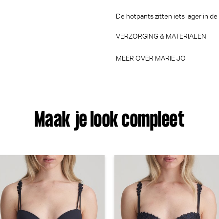
Marie Jo
De hotpants zitten iets lager in de
30% korting
VERZORGING & MATERIALEN
€
99,90
69,93
MEER OVER MARIE JO
Maak je look compleet