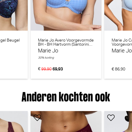
gel Beugel
Marie Jo Avero Voorgevormde
Marie Jo C
BH - BH Hartvorm (Santorini
Voorgevor
Blue)
Hartvorm (
Marie Jo
Marie J
30% korting
PrimaDonna Cala luna Beugel BH (Blogger Pink)
M
€
99,90
69,93
€ 86,90
PrimaDonna
M
30% korting
Anderen kochten ook
€
110,00
77,00
€
maDonna Montara Beugel BH (Regatta)
Mey Luxurious Voorgev
imaDonna
Mey