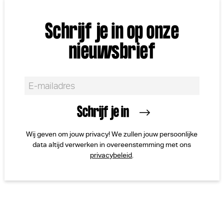
Schrijf je in op onze
nieuwsbrief
Wij geven om jouw privacy! We zullen jouw persoonlijke
data altijd verwerken in overeenstemming met ons
privacybeleid
.