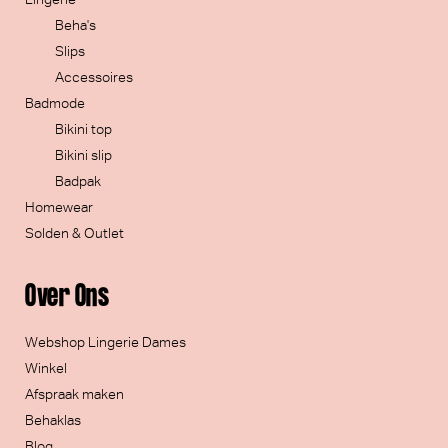
Beha's
Slips
Accessoires
Badmode
Bikini top
Bikini slip
Badpak
Homewear
Solden & Outlet
Over Ons
Webshop Lingerie Dames
Winkel
Afspraak maken
Behaklas
Blog