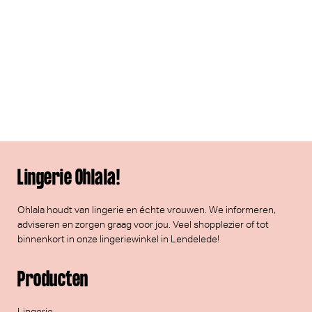
Lingerie Ohlala!
Ohlala houdt van lingerie en échte vrouwen. We informeren,
adviseren en zorgen graag voor jou. Veel
shopplezier
of tot
binnenkort in onze lingeriewinkel in Lendelede!
Producten
Lingerie