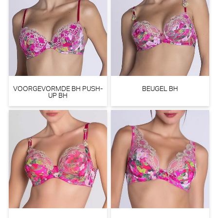
(Velvet Blue)
BH (Blogger Pink)
Marie Jo
PrimaDonna
30% korting
€ 45,90
€
110,00
77,00
VOORGEVORMDE BH PUSH-
BEUGEL BH
UP BH
PrimaDonna Monterrey
Marie Jo Soft studio Tailleslip
Beugel BH (Vintage Pink)
(Wild Rose)
PrimaDonna
Marie Jo
30% korting
€
€ 34,90
94,90
66,43