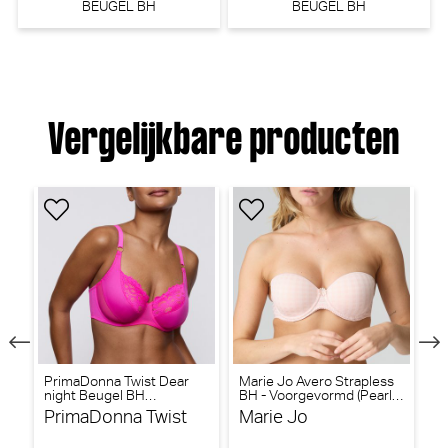
BEUGEL BH
BEUGEL BH
Vergelijkbare producten
PrimaDonna Montara Beugel
Mey Luxurious Voorgevormde
BH (Regatta)
BH - Spacer (Champagne)
PrimaDonna
Mey
€ 79,90
€ 69,99
PrimaDonna Twist Dear
Marie Jo Avero Strapless
Ma
night Beugel BH
BH - Voorgevormd (Pearly
V
(Influencer Pink)
Pink)
Ha
PrimaDonna Twist
Marie Jo
M
30