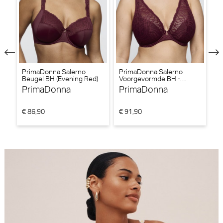
to
PrimaDonna Salerno
PrimaDonna Salerno
P
Beugel BH (Evening Red)
Voorgevormde BH -
Be
Triangel BH (Evening Red)
PrimaDonna
PrimaDonna
P
€ 86,90
€ 91,90
€ 