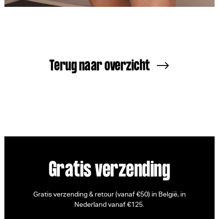
Terug naar overzicht
Gratis verzending
Gratis verzending & retour (vanaf €50) in België, in
Nederland vanaf €125.