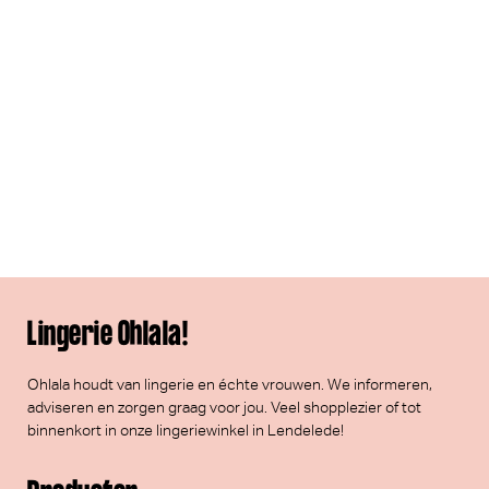
Lingerie Ohlala!
Ohlala houdt van lingerie en échte vrouwen. We informeren,
adviseren en zorgen graag voor jou. Veel
shopplezier
of tot
binnenkort in onze lingeriewinkel in Lendelede!