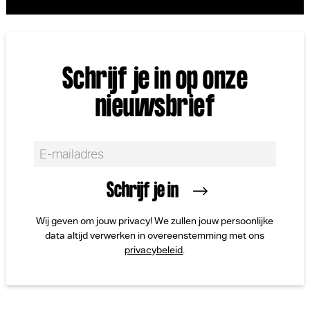
Schrijf je in op onze
nieuwsbrief
Wij geven om jouw privacy! We zullen jouw persoonlijke
data altijd verwerken in overeenstemming met ons
privacybeleid
.