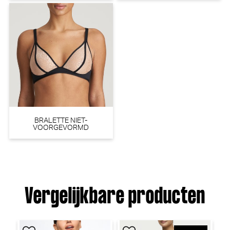
PrimaDonna Montara Beugel
PrimaDonna Cala luna Beugel
BH (Regatta)
BH (Blogger Pink)
PrimaDonna
PrimaDonna
30% korting
€ 79,90
€
110,00
77,00
BRALETTE NIET-
VOORGEVORMD
Vergelijkbare producten