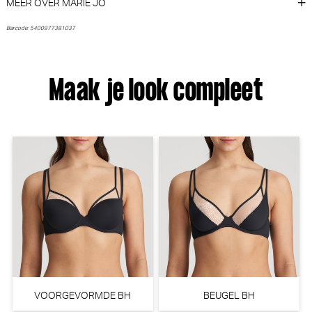
MEER OVER MARIE JO
PrimaDonna Twist
Marie Jo
30% korting
Barcode: 5400977381037
€ 40,90
€
39,90
27,93
Maak je look compleet
Marie Jo Avero Tailleslip
Marie Jo Soft studio Tailleslip
(Velvet Blue)
(Wild Rose)
Marie Jo
Marie Jo
€ 45,90
€ 34,90
VOORGEVORMDE BH
BEUGEL BH