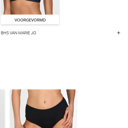
VOORGEVORMD
BHS VAN MARIE JO
,90
34,93
tiny Voorgevormde BH - BH Hartvorm (Powder Rose)