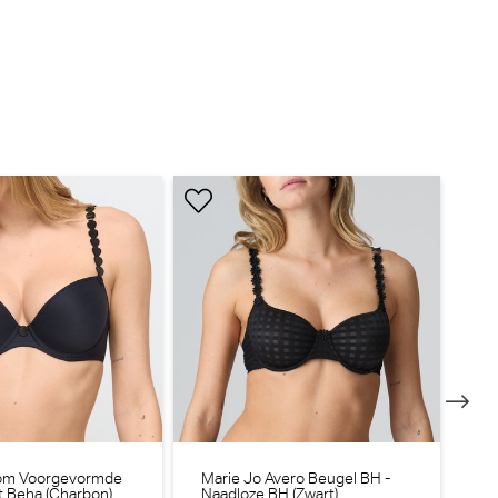
Tom Voorgevormde
Marie Jo Avero Beugel BH -
Ma
rt Beha (Charbon)
Naadloze BH (Zwart)
BH