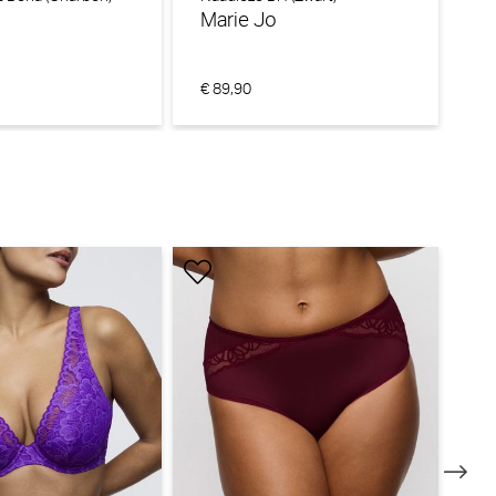
o
Marie Jo
M
€ 89,90
€ 