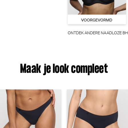
VOORGEVORMD
ONTDEK ANDERE NAADLOZE BH 
Marie Jo Milao String (Shadow Grey)
Maak je look compleet
Marie Jo
€
€ 34,90
49
rimaDonna Montara Beugel BH (Crystal Pink)
Marie Jo Avero 
PrimaDonna
Marie Jo