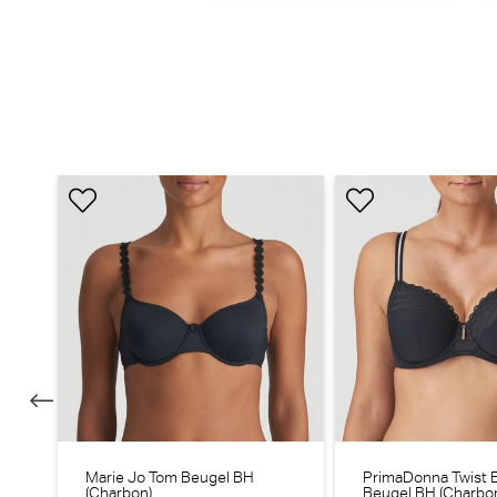
Marie Jo Tom Beugel BH
PrimaDonna Twist 
(Charbon)
Beugel BH (Charbo