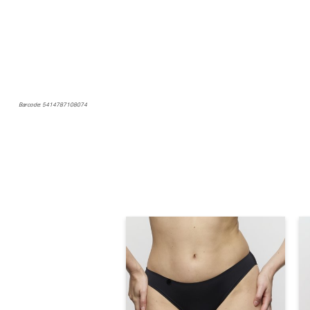
Barcode: 5414787108074
Marie Jo Tom Slip (Sweet Haze)
Marie Jo
30% korting
€
34,90
24,43
Marie Jo Tom Beugel BH - Naadloze BH (Caffe Latté)
P
Marie Jo