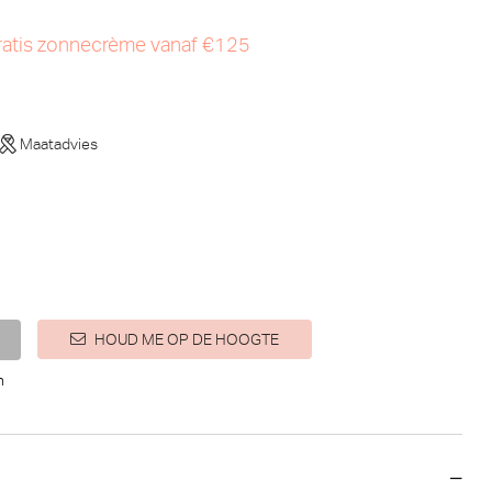
atis zonnecrème vanaf €125
Maatadvies
HOUD ME OP DE HOOGTE
n
arie Jo Basyl Slip - Rio (Natuur)
arie Jo