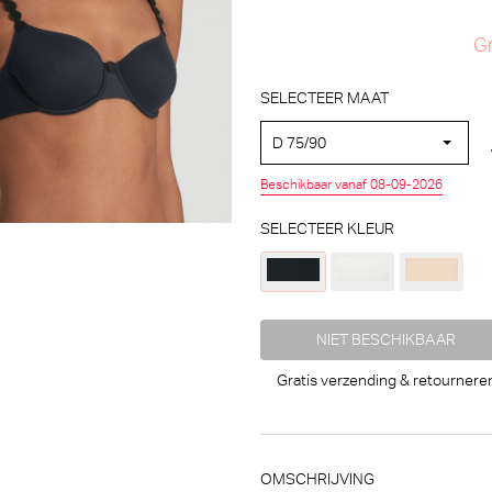
Gr
SELECTEER MAAT
D 75/90
Beschikbaar vanaf 08-09-2026
SELECTEER KLEUR
NIET BESCHIKBAAR
Gratis verzending & retournere
Marie Jo Milao Hotpants (Shadow Grey)
M
Marie Jo
M
OMSCHRIJVING