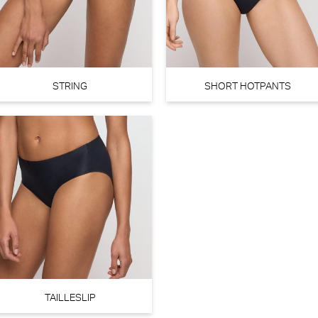
30% korting
€
 74,90
99,90
69,93
STRING
SHORT HOTPANTS
TAILLESLIP