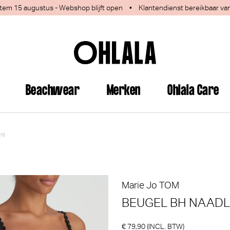
 1 tem 15 augustus - Webshop blijft open
•
Klantendienst bereikbaar va
Beachwear
Merken
Ohlala Care
n)
jn deze producten ook interess
Marie Jo
TOM
BEUGEL BH NAADL
€ 79,90 (INCL. BTW)