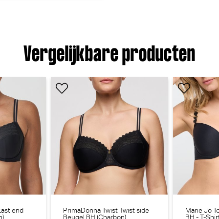
Vergelijkbare producten
East end
PrimaDonna Twist Twist side
Marie Jo 
n)
Beugel BH (Charbon)
BH - T-Shi