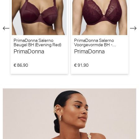
to
PrimaDonna Salerno
PrimaDonna Salerno
P
Beugel BH (Evening Red)
Voorgevormde BH -
Be
Triangel BH (Evening Red)
PrimaDonna
PrimaDonna
P
€ 86,90
€ 91,90
€ 