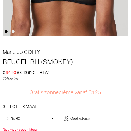
30% korting
€ 74,90
€
99,90
69,93
Marie Jo
COELY
BEUGEL BH (SMOKEY)
€
94,90
66,43
(INCL. BTW)
Marie Jo Tom Voorgevormde
Marie Jo Avero Voorgevormde
30% korting
BH - BH Hartvorm (Lush
BH - BH Hartvorm (Santorini
Green)
Blue)
Marie Jo
Marie Jo
Gratis zonnecrème vanaf €125
30% korting
30% korting
€
€
89,90
62,93
99,90
69,93
SELECTEER MAAT
D 75/90
Maatadvies
Niet meer beschikbaar