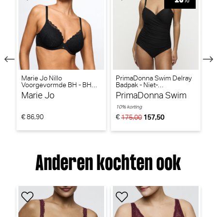
-
Marie Jo Nillo
PrimaDonna Swim Delray
P
Voorgevormde BH - BH
Badpak - Niet-
Bi
Hartvorm (Zwart)
voorgevormd (Zwart)
vo
Marie Jo
PrimaDonna Swim
P
10% korting
10
€ 86,90
€
€
175,00
157,50
Anderen kochten ook