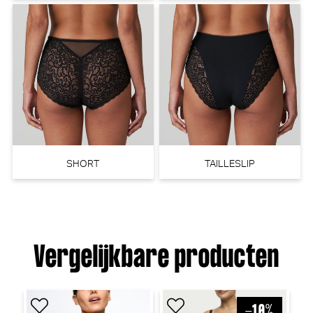
PrimaDonna Montara Beugel
PrimaDonna Cala luna Beugel
BH (Regatta)
BH (Blogger Pink)
PrimaDonna
PrimaDonna
30% korting
€ 79,90
€
110,00
77,00
SHORT
TAILLESLIP
Vergelijkbare producten