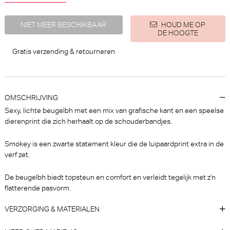
NIET MEER BESCHIKBAAR
HOUD ME OP
DE HOOGTE
Gratis verzending & retourneren
PrimaDonna Twist Mocuto Slip
PrimaDonna Twist Mocuto
- Rio (Italian Acai)
Hotpants (Italian Acai)
PrimaDonna Twist
PrimaDonna Twist
OMSCHRIJVING
€ 35,90
€ 40,90
Sexy, lichte beugelbh met een mix van grafische kant en een speelse
dierenprint die zich herhaalt op de schouderbandjes.
Smokey is een zwarte statement kleur die de luipaardprint extra in de
verf zet.
De beugelbh biedt topsteun en comfort en verleidt tegelijk met z'n
flatterende pasvorm.
VERZORGING & MATERIALEN
Marie Jo Avero Tailleslip
PrimaDonna Twist Dear night
(Velvet Blue)
String (Influencer Pink)