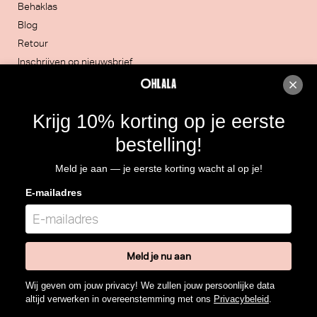
Behaklas
Blog
Retour
Inschrijven op nieuwsbrief
Contacteer ons
Krijg 10% korting op je eerste
051/30.32.20
bestelling!
Rijksweg 4, 8860 LENDELEDE
Meld je aan — je eerste korting wacht al op je!
Routebeschrijving
E-mailadres
BTW: BE 0466.964.928
Meld je nu aan
Wij geven om jouw privacy! We zullen jouw persoonlijke data
altijd verwerken in overeenstemming met ons
Privacybeleid
.
© Lingerie Ohlala Lendelede 2026
-
With
from Plenso