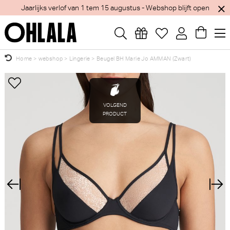
Jaarlijks verlof van 1 tem 15 augustus - Webshop blijft open
Home
>
webshop
>
Lingerie
>
Beugel BH Marie Jo AMMAN (Zwart)
Wellicht zijn deze producten ook interessant
×
voor je?
PrimaDonna Salerno String -
PrimaDonna Twist Mocuto
Luxestring (Evening Red)
Tailleslip (Italian Acai)
PrimaDonna
PrimaDonna Twist