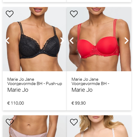
Marie Jo Jane
Marie Jo Jane
Voorgevormde BH - Push-up
Voorgevormde BH -
BH (Zwart)
Balconnet BH (True Red)
Marie Jo
Marie Jo
€ 110,00
€ 99,90