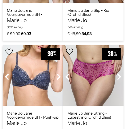
Marie Jo Jane
Marie Jo Jane Slip - Rio
Voorgevormde BH -
(Orchid Bliss)
Balconnet BH (Orchid Bliss)
Marie Jo
Marie Jo
30% korting
30% korting
€
99,90
69,93
€
49,90
34,93
Marie Jo Jane
Marie Jo Jane String -
Voorgevormde BH - Push-up
Luxestring (Orchid Bliss)
BH (Blue Shadow)
Marie Jo
Marie Jo