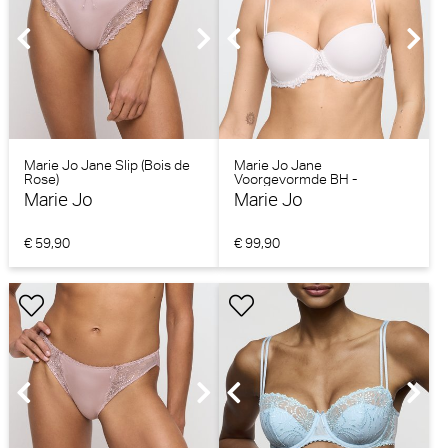
Marie Jo Jane Slip (Bois de
Marie Jo Jane
Rose)
Voorgevormde BH -
Balconnet BH (Natuur)
Marie Jo
Marie Jo
€ 59,90
€ 99,90