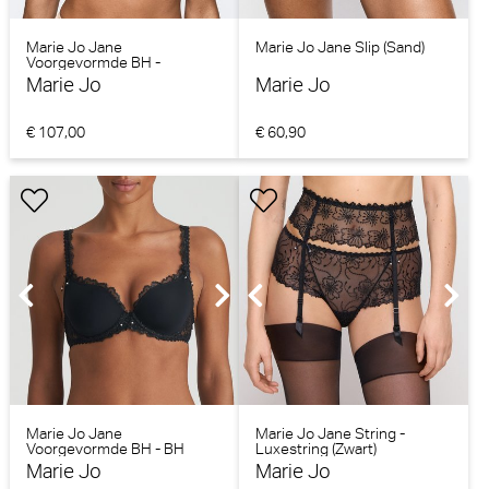
Marie Jo Jane
Marie Jo Jane Slip (Sand)
Voorgevormde BH -
Balconnet BH (Sand)
Marie Jo
Marie Jo
€ 107,00
€ 60,90
Marie Jo Jane
Marie Jo Jane String -
Voorgevormde BH - BH
Luxestring (Zwart)
Hartvorm (Zwart)
Marie Jo
Marie Jo