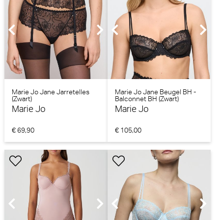
Marie Jo Jane Jarretelles
Marie Jo Jane Beugel BH -
(Zwart)
Balconnet BH (Zwart)
Marie Jo
Marie Jo
€ 69,90
€ 105,00