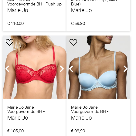
Voorgevormde BH - Push-up
Blue)
BH (Milky Blue)
Marie Jo
Marie Jo
€ 110,00
€ 59,90
Marie Jo Jane
Marie Jo Jane
Voorgevormde BH -
Voorgevormde BH -
Balconnet BH (True Red)
Balconnet BH (Milky Blue)
Marie Jo
Marie Jo
€ 105,00
€ 99,90