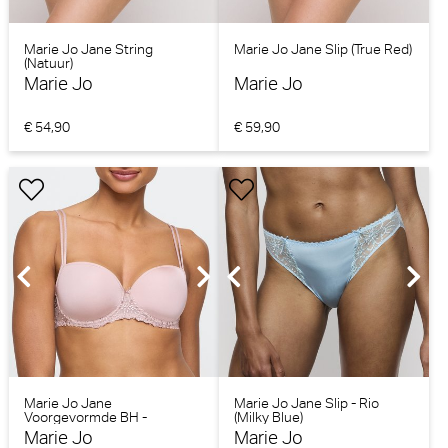
Marie Jo Jane String
Marie Jo Jane Slip (True Red)
(Natuur)
Marie Jo
Marie Jo
€ 54,90
€ 59,90
Marie Jo Jane
Marie Jo Jane Slip - Rio
Voorgevormde BH -
(Milky Blue)
Balconnet BH (Bois de Rose)
Marie Jo
Marie Jo