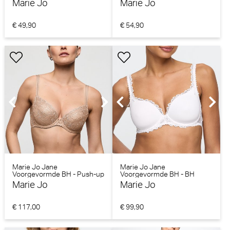
Marie Jo
Marie Jo
€ 49,90
€ 54,90
Marie Jo Jane
Marie Jo Jane
Voorgevormde BH - Push-up
Voorgevormde BH - BH
BH (Sand)
Hartvorm (Natuur)
Marie Jo
Marie Jo
€ 117,00
€ 99,90