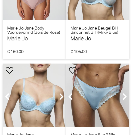
Marie Jo Jane Body -
Marie Jo Jane Beugel BH -
Voorgevormd (Bois de Rose)
Balconnet BH (Milky Blue)
Marie Jo
Marie Jo
€ 160,00
€ 105,00
Marie Jo Jane
Marie Jo Jane Slip (Milky