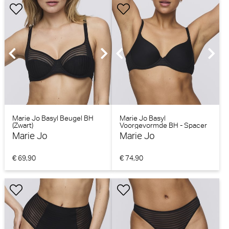
Marie Jo Basyl Beugel BH
Marie Jo Basyl
(Zwart)
Voorgevormde BH - Spacer
(Zwart)
Marie Jo
Marie Jo
€ 69,90
€ 74,90