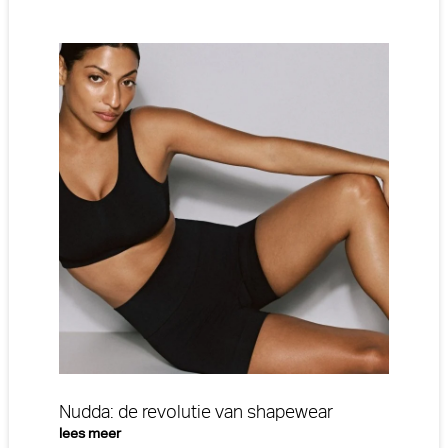
Nudda: de revolutie van shapewear
lees meer