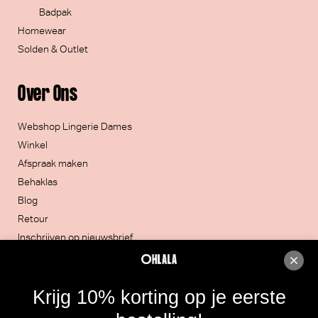
Badpak
Homewear
Solden & Outlet
Over Ons
Webshop Lingerie Dames
Winkel
Afspraak maken
Behaklas
Blog
Retour
Inschrijven op nieuwsbrief
Contacteer ons
Krijg 10% korting op je eerste
051/30.32.20