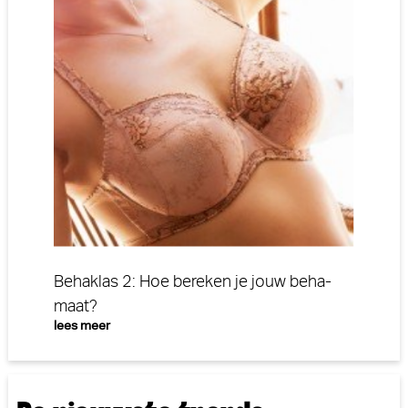
Behaklas 2: Hoe bereken je jouw beha-
maat?
lees meer