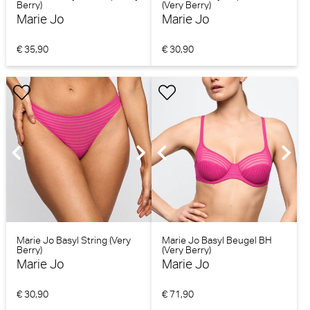
Berry)
(Very Berry)
Marie Jo
Marie Jo
€ 35,90
€ 30,90
Marie Jo Basyl String (Very
Marie Jo Basyl Beugel BH
Berry)
(Very Berry)
Marie Jo
Marie Jo
€ 30,90
€ 71,90