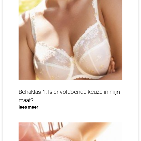
Behaklas 1: Is er voldoende keuze in mijn
maat?
lees meer