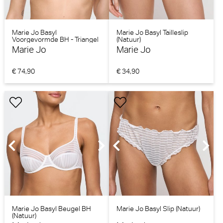
Marie Jo Basyl
Marie Jo Basyl Tailleslip
Voorgevormde BH - Triangel
(Natuur)
BH (Natuur)
Marie Jo
Marie Jo
€ 74,90
€ 34,90
Marie Jo Basyl Beugel BH
Marie Jo Basyl Slip (Natuur)
(Natuur)