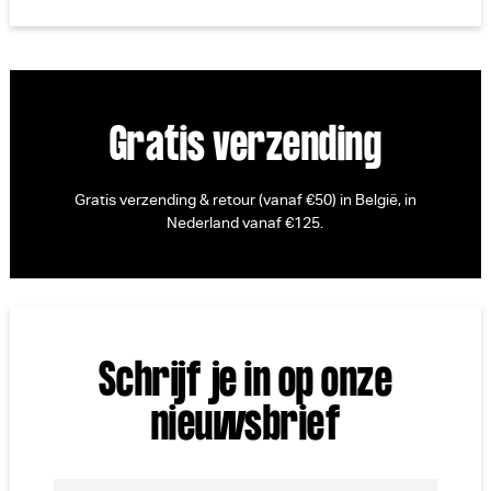
Gratis verzending
Gratis verzending & retour (vanaf €50) in België, in
Nederland vanaf €125.
Schrijf je in op onze
nieuwsbrief