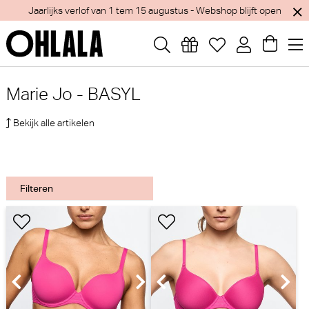
Klantendienst bereikbaar van maandag tot vrijdag
Marie Jo - BASYL
Bekijk alle artikelen
Filteren