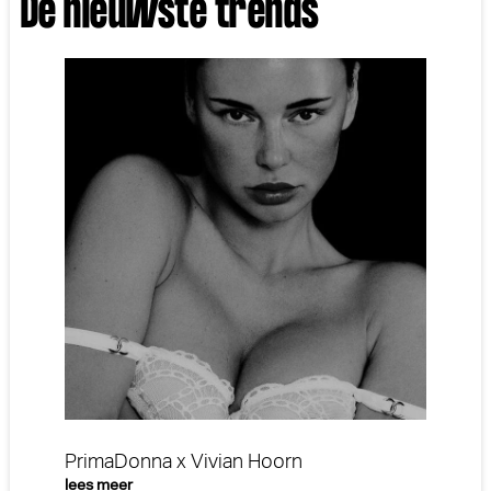
De nieuwste trends
PrimaDonna x Vivian Hoorn
lees meer