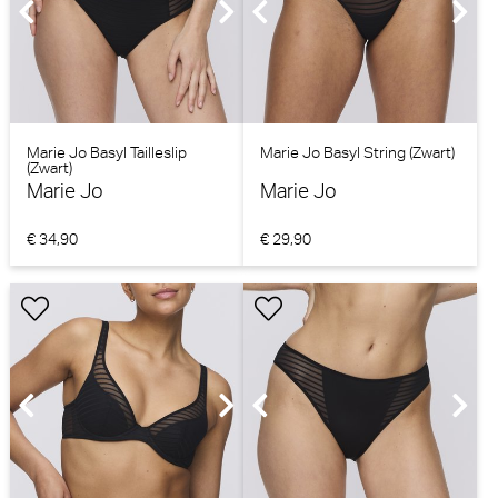
Marie Jo Basyl Tailleslip
Marie Jo Basyl String (Zwart)
(Zwart)
Marie Jo
Marie Jo
€ 34,90
€ 29,90