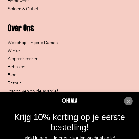
Homewear
Solden & Outlet
Over Ons
Webshop Lingerie Dames
Winkel
Afspraak maken
Behaklas
Blog
Retour
Inschrijven op nieuwsbrief
Contacteer ons
Krijg 10% korting op je eerste
051/30.32.20
bestelling!
Rijksweg 4, 8860 LENDELEDE
Meld je aan — je eerste korting wacht al op je!