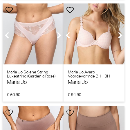
Marie Jo Solene String -
Marie Jo Avero
Luxestring (Gardenia Rose)
Voorgevormde BH - BH
Hartvorm (Pearly Pink)
Marie Jo
Marie Jo
€ 60,90
€ 94,90