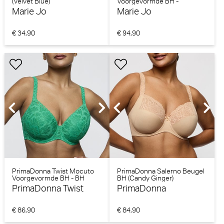
(Velvet Blue)
Voorgevormde BH -
Balconnet BH (Pearly Pink)
Marie Jo
Marie Jo
€ 34,90
€ 94,90
PrimaDonna Twist Mocuto
PrimaDonna Salerno Beugel
Voorgevormde BH - BH
BH (Candy Ginger)
Hartvorm (Vivid Green)
PrimaDonna Twist
PrimaDonna
€ 86,90
€ 84,90