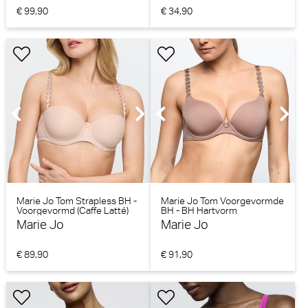
€ 99,90
€ 34,90
Marie Jo Tom Strapless BH -
Marie Jo Tom Voorgevormde
Voorgevormd (Caffe Latté)
BH - BH Hartvorm
(Cosmetic)
Marie Jo
Marie Jo
€ 89,90
€ 91,90