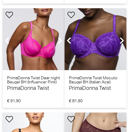
PrimaDonna Twist Dear night
PrimaDonna Twist Mocuto
Beugel BH (Influencer Pink)
Beugel BH (Italian Acai)
PrimaDonna Twist
PrimaDonna Twist
€ 91,90
€ 81,90