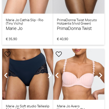
Marie Jo Cathia Slip - Rio
PrimaDonna Twist Mocuto
(Tiny Vichy)
Hotpants (Vivid Green)
Marie Jo
PrimaDonna Twist
€ 35,90
€ 40,90
Marie Jo Soft studio Tailleslip
Marie Jo Avero