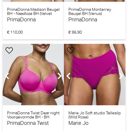
PrimaDonna Madison Beugel
PrimaDonna Monterrey
BH - Naadloze BH (Velvet
Beugel BH (Venus)
Blue)
PrimaDonna
PrimaDonna
€ 110,00
€ 96,90
PrimaDonna Twist Dear night
Marie Jo Soft studio Tailleslip
Voorgevormde BH - BH
(Wild Rose)
Hartvorm (Influencer Pink)
PrimaDonna Twist
Marie Jo