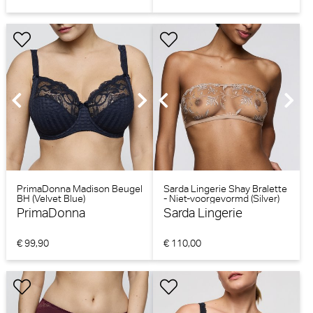
PrimaDonna Madison Beugel
Sarda Lingerie Shay Bralette
BH (Velvet Blue)
- Niet-voorgevormd (Silver)
PrimaDonna
Sarda Lingerie
€ 99,90
€ 110,00