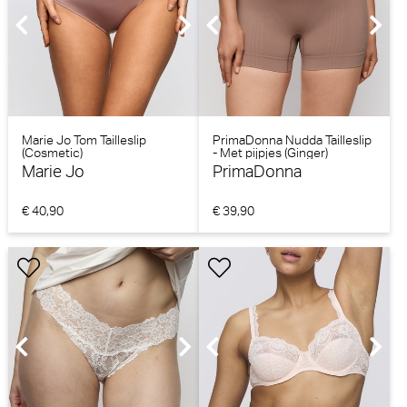
Marie Jo Tom Tailleslip
PrimaDonna Nudda Tailleslip
(Cosmetic)
- Met pijpjes (Ginger)
Marie Jo
PrimaDonna
€ 40,90
€ 39,90