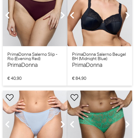
PrimaDonna Salerno Slip -
PrimaDonna Salerno Beugel
Rio (Evening Red)
BH (Midnight Blue)
PrimaDonna
PrimaDonna
€ 40,90
€ 84,90