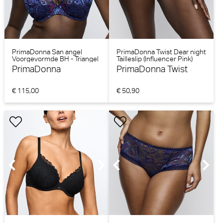
PrimaDonna San angel
PrimaDonna Twist Dear night
Voorgevormde BH - Triangel
Tailleslip (Influencer Pink)
BH (Waterblue)
PrimaDonna
PrimaDonna Twist
€ 115,00
€ 50,90