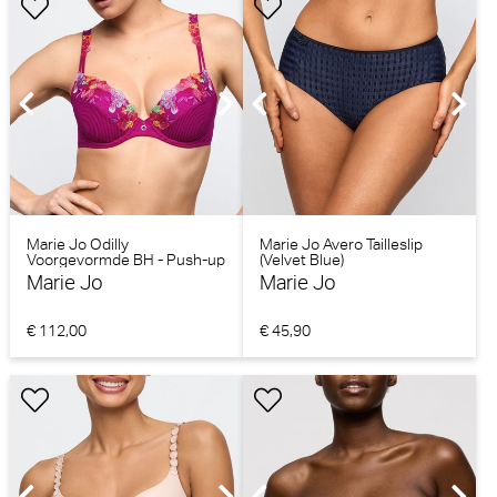
Marie Jo Odilly
Marie Jo Avero Tailleslip
Voorgevormde BH - Push-up
(Velvet Blue)
BH (Wild Rose)
Marie Jo
Marie Jo
€ 112,00
€ 45,90