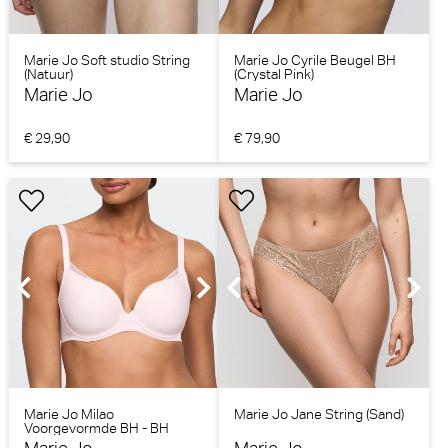
Marie Jo Soft studio String
Marie Jo Cyrile Beugel BH
(Natuur)
(Crystal Pink)
Marie Jo
Marie Jo
€ 29,90
€ 79,90
Marie Jo Milao
Marie Jo Jane String (Sand)
Voorgevormde BH - BH
Hartvorm (Pastel pink)