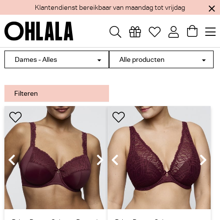
Klantendienst bereikbaar van maandag tot vrijdag
Dames - Alles
Alle producten
Filteren