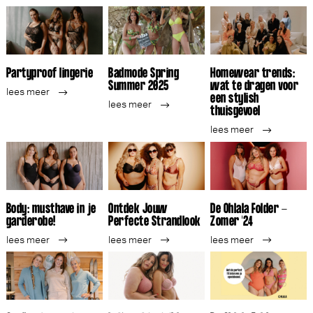
Partyproof lingerie
Badmode Spring
Homewear trends:
Summer 2025
wat te dragen voor
lees meer
een stylish
lees meer
thuisgevoel
lees meer
Body: musthave in je
Ontdek Jouw
De Ohlala Folder -
garderobe!
Perfecte Strandlook
Zomer '24
lees meer
lees meer
lees meer