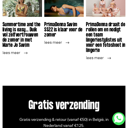
Summertime and the
PrimaDonna Swim
PrimaDonna draait de
living is easy… Duik
SS22 is klaar voor de
rollen om en nodigt
vol zelfvertrouwen
zomer
een team
de zomer in met
lingeriestylistes uit
lees meer
Marie Jo Swim
voor een fotoshoot in
lingerie
lees meer
lees meer
Gratis verzending
Gratis verzending & retour (vanaf €50) in België, in
Nederland vanaf €125.