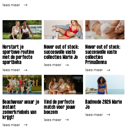
lees meer
Herstart je
Never out of stock:
Never out of stock:
sportieve routine
succesvolle vaste
succesvolle vaste
met de perfecte
collecties Marie Jo
collecties
sportbeha
PrimaDonna
lees meer
lees meer
lees meer
Beachwear waar je
Vind de perfecte
Badmode 2026 Marie
instant
match voor jouw
Jo
zomerkriebels van
boezem
lees meer
krijgt!
lees meer
lees meer