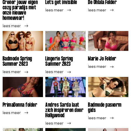
Creëer jouw eigen
Let's get invisible
De Ohlala Folder
cozy paradijs met
lees meer
lees meer
onze nieuwe
homewear!
lees meer
Badmode Spring
Lingerie Spring
Marie Jo Folder
Summer 2023
Summer 2023
lees meer
lees meer
lees meer
PrimaDonna folder
Andres Sarda laat
Badmode pasvorm
zich inspireren door
gids
lees meer
Hollywood
lees meer
lees meer