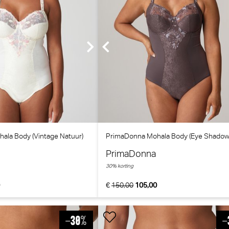
ala Body (Vintage Natuur)
PrimaDonna Mohala Body (Eye Shadow
PrimaDonna
30% korting
0
€
150,00
105,00