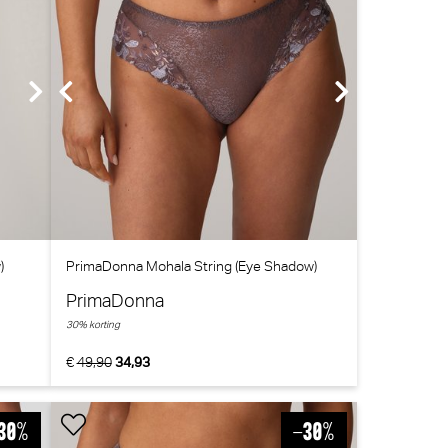
)
PrimaDonna Mohala String (Eye Shadow)
PrimaDonna
30% korting
€
49,90
34,93