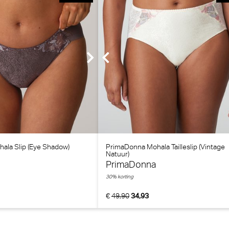
ala Slip (Eye Shadow)
PrimaDonna Mohala Tailleslip (Vintage
Natuur)
PrimaDonna
30% korting
€
49,90
34,93