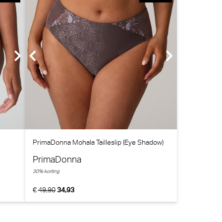
PrimaDonna Mohala Tailleslip (Eye Shadow)
PrimaDonna
30% korting
€
49,90
34,93