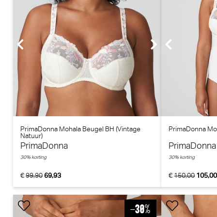
PrimaDonna Mohala Beugel BH (Vintage
PrimaDonna Moh
Natuur)
PrimaDonna
PrimaDonna
30% korting
30% korting
€
99,90
69,93
€
150,00
105,0