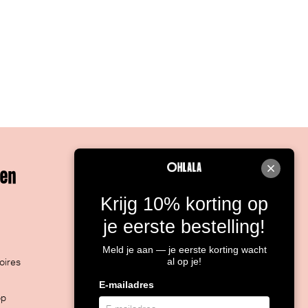
ten
Contacteer ons
Krijg 10% korting op
051/30.32.20
je eerste bestelling!
Rijksweg 4, 8860 LENDELEDE
Routebeschrijving
Meld je aan — je eerste korting wacht
al op je!
oires
BTW: BE 0466.964.928
E-mailadres
op