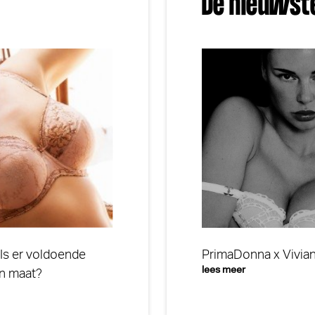
De nieuwst
 Is er voldoende
PrimaDonna x Vivia
lees meer
jn maat?