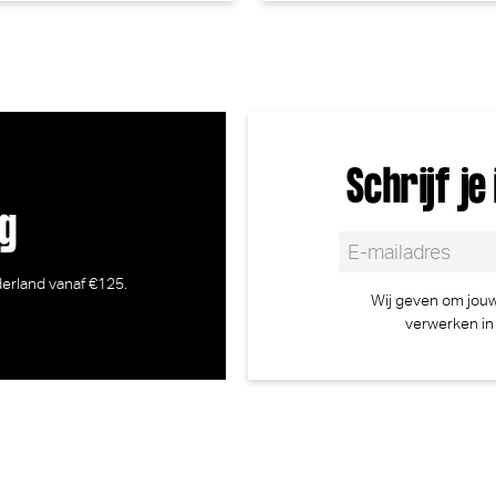
Schrijf j
ng
ederland vanaf €125.
Wij geven om jouw 
verwerken i