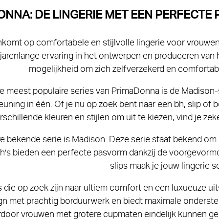
NNA: DE LINGERIE MET EEN PERFECT
nkomt op comfortabele en stijlvolle lingerie voor vrouw
 jarenlange ervaring in het ontwerpen en produceren van
mogelijkheid om zich zelfverzekerd en comfortabe
e meest populaire series van PrimaDonna is de Madison-s
uning in één. Of je nu op zoek bent naar een bh, slip of
rschillende kleuren en stijlen om uit te kiezen, vind je ze
e bekende serie is Madison. Deze serie staat bekend om 
h's bieden een perfecte pasvorm dankzij de voorgevormd
slips maak je jouw lingerie 
die op zoek zijn naar ultiem comfort en een luxueuze uitst
gn met prachtig borduurwerk en biedt maximale ondersteuni
door vrouwen met grotere cupmaten eindelijk kunnen geni