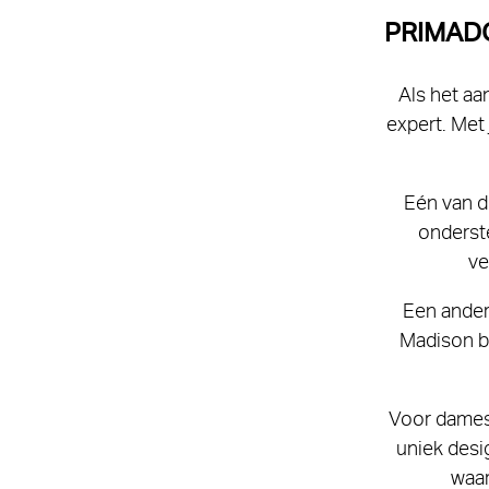
PRIMADO
Als het aa
expert. Met
Eén van d
onderste
ve
Een ander
Madison b
Voor dames 
uniek desi
waar