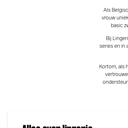
Als Belgis
vrouw uniek
basic z
Bij Linge
series en in
Kortom, als 
vertrouwe
ondersteuni