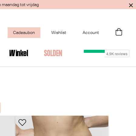
n maandag tot vrijdag
Cadeaubon
Wishlist
Account
Winkel
SOLDEN