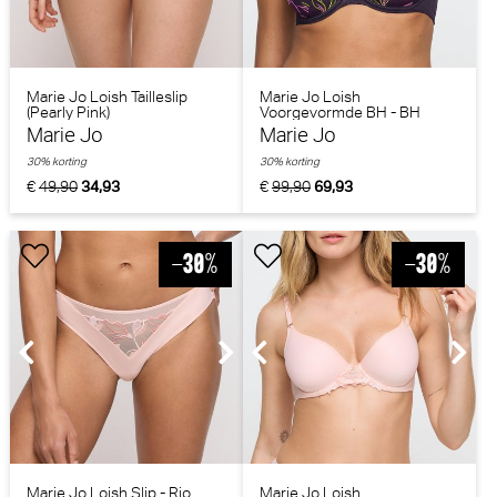
Marie Jo Loish Tailleslip
Marie Jo Loish
(Pearly Pink)
Voorgevormde BH - BH
Hartvorm (Amethyst)
Marie Jo
Marie Jo
30% korting
30% korting
€
49,90
34,93
€
99,90
69,93
Marie Jo Loish Slip - Rio
Marie Jo Loish