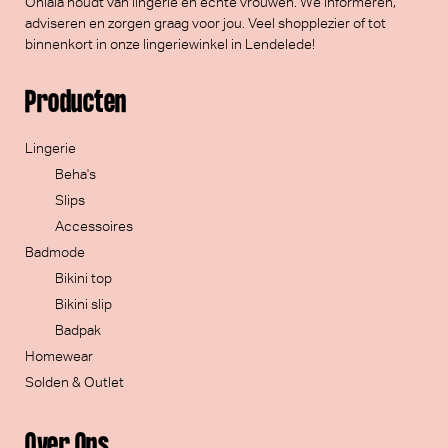
Ohlala houdt van lingerie en échte vrouwen. We informeren,
adviseren en zorgen graag voor jou. Veel
shopplezier
of tot
binnenkort in onze lingeriewinkel in Lendelede!
Producten
Lingerie
Beha's
Slips
Accessoires
Badmode
Bikini top
Bikini slip
Badpak
Homewear
Solden & Outlet
Over Ons