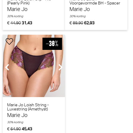
(Pearly Pink)
Voorgevormde BH - Spacer
(Pearly Pink)
Marie Jo
Marie Jo
30% korting
30% korting
€
44,90
31,43
€
89,90
62,93
Marie Jo Loish String -
Luxestring (Amethyst)
Marie Jo
30% korting
€
64,90
45,43