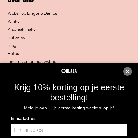
Webshop Lingerie Dames
Winkel
Afspraak maken
Behaklas
Blog
Retour
Inschrijven op nieuwsbrief
Contacteer ons
Krijg 10% korting op je eerste
051/30.32.20
bestelling!
Rijksweg 4, 8860 LENDELEDE
Meld je aan — je eerste korting wacht al op je!
Routebeschrijving
E-mailadres
BTW: BE 0466.964.928