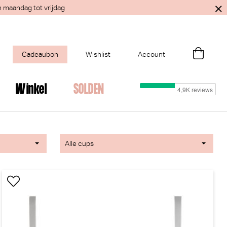
n maandag tot vrijdag
Cadeaubon
Wishlist
Account
Winkel
SOLDEN
Alle cups