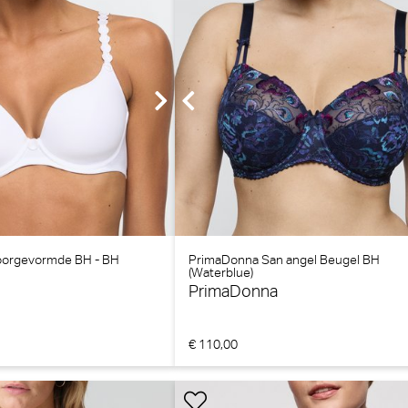
oorgevormde BH - BH
PrimaDonna San angel Beugel BH
(Waterblue)
PrimaDonna
€ 110,00