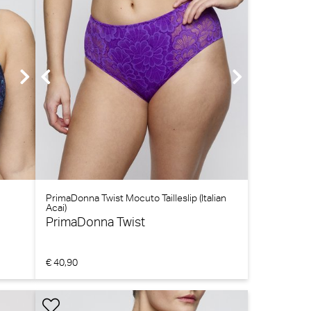
PrimaDonna Twist Mocuto Tailleslip (Italian
Acai)
PrimaDonna Twist
€ 40,90