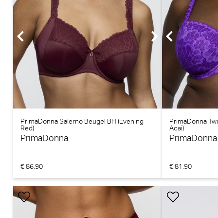
PrimaDonna Salerno Beugel BH (Evening
PrimaDonna Twis
Red)
Acai)
PrimaDonna
PrimaDonna 
€ 86,90
€ 81,90