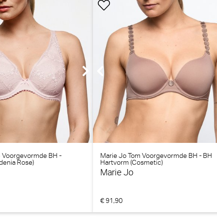
e Voorgevormde BH -
Marie Jo Tom Voorgevormde BH - BH
rdenia Rose)
Hartvorm (Cosmetic)
Marie Jo
€ 91,90