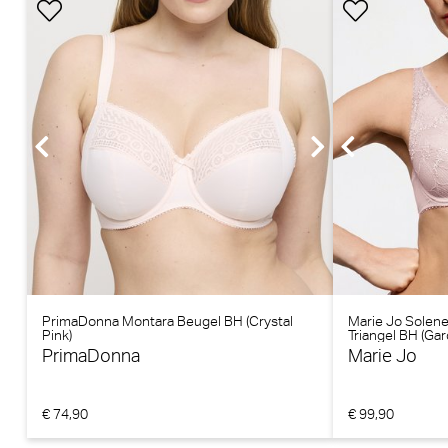
PrimaDonna Montara Beugel BH (Crystal
Marie Jo Solen
Pink)
Triangel BH (Ga
PrimaDonna
Marie Jo
€ 74,90
€ 99,90