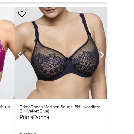
sh-up
PrimaDonna Madison Beugel BH - Naadloze
BH (Velvet Blue)
PrimaDonna