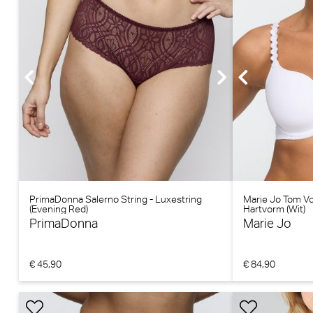
PrimaDonna Salerno String - Luxestring
Marie Jo Tom V
(Evening Red)
Hartvorm (Wit)
PrimaDonna
Marie Jo
€ 45,90
€ 84,90