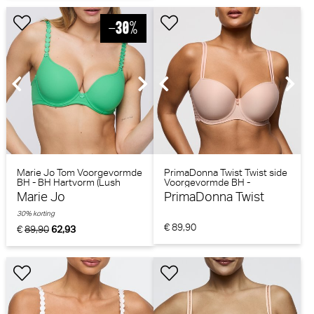
Marie Jo Tom Voorgevormde
PrimaDonna Twist Twist side
BH - BH Hartvorm (Lush
Voorgevormde BH -
Green)
Balconnet BH (Powder Rose)
Marie Jo
PrimaDonna Twist
30% korting
€ 89,90
€
89,90
62,93