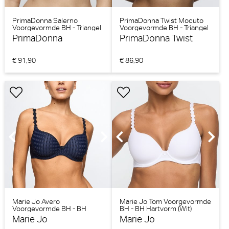
PrimaDonna Salerno
PrimaDonna Twist Mocuto
Voorgevormde BH - Triangel
Voorgevormde BH - Triangel
BH (Evening Red)
BH (Italian Acai)
PrimaDonna
PrimaDonna Twist
€ 91,90
€ 86,90
Marie Jo Avero
Marie Jo Tom Voorgevormde
Voorgevormde BH - BH
BH - BH Hartvorm (Wit)
Hartvorm (Velvet Blue)
Marie Jo
Marie Jo