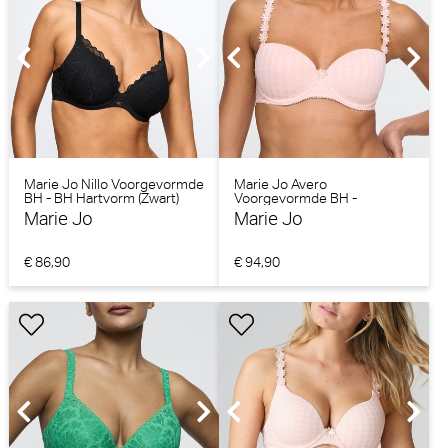
Marie Jo Nillo Voorgevormde
Marie Jo Avero
BH - BH Hartvorm (Zwart)
Voorgevormde BH -
Balconnet BH (Pearly Pink)
Marie Jo
Marie Jo
€ 86,90
€ 94,90