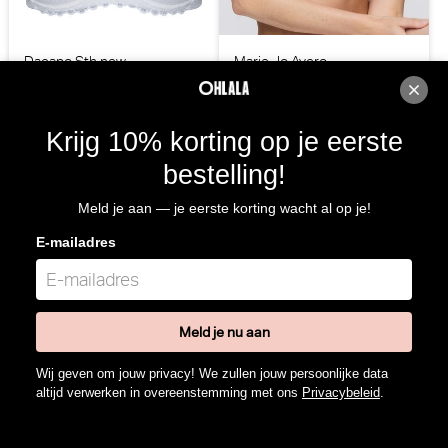
Dacapo Sth new
Marie Jo Avero
Voorgevormde BH (pearl)
Voorgevormde BH - BH
Hartvorm (Santorini Blue)
Dacapo
Marie Jo
30% korting
Krijg 10% korting op je eerste
€ 89,95
€
99,90
69,93
bestelling!
Meld je aan — je eerste korting wacht al op je!
E-mailadres
Meld je nu aan
Wij geven om jouw privacy! We zullen jouw persoonlijke data
altijd verwerken in overeenstemming met ons
Privacybeleid
.
Marie Jo Cathia
Sarda Lingerie Chalmers
Voorgevormde BH - Push-up
Voorgevormde BH (Royal
BH (Bois De Rose)
Peach)