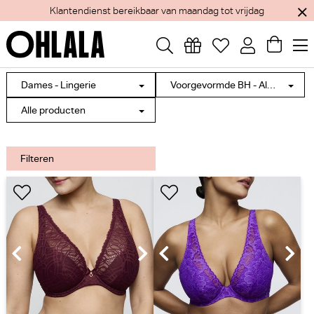
Klantendienst bereikbaar van maandag tot vrijdag
Dames - Lingerie
Voorgevormde BH - Alle modellen
Alle producten
Filteren