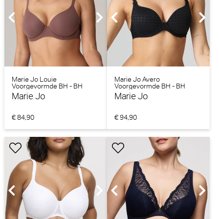
Marie Jo Louie
Marie Jo Avero
Voorgevormde BH - BH
Voorgevormde BH - BH
Hartvorm (Satin Taupe)
Hartvorm (Zwart)
Marie Jo
Marie Jo
€ 84,90
€ 94,90