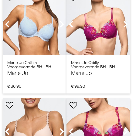
Marie Jo Cathia
Marie Jo Odilly
Voorgevormde BH - BH
Voorgevormde BH - BH
Hartvorm (Tiny Vichy)
Hartvorm (Wild Rose)
Marie Jo
Marie Jo
€ 86,90
€ 99,90