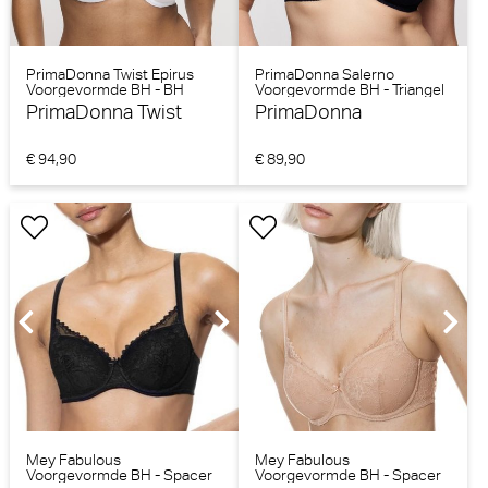
PrimaDonna Twist Epirus
PrimaDonna Salerno
Voorgevormde BH - BH
Voorgevormde BH - Triangel
Hartvorm (Wit)
BH (Midnight Blue)
PrimaDonna Twist
PrimaDonna
€ 94,90
€ 89,90
Mey Fabulous
Mey Fabulous
Voorgevormde BH - Spacer
Voorgevormde BH - Spacer