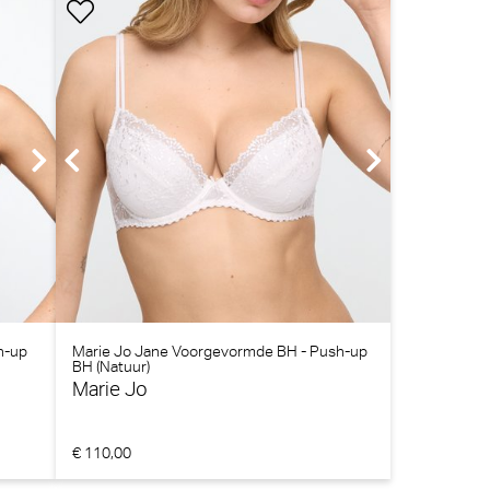
h-up
Marie Jo Jane Voorgevormde BH - Push-up
BH (Natuur)
Marie Jo
€ 110,00