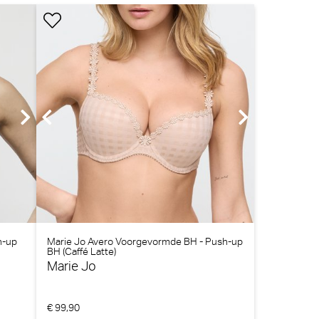
h-up
Marie Jo Avero Voorgevormde BH - Push-up
BH (Caffé Latte)
Marie Jo
€ 99,90