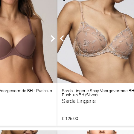
 Voorgevormde BH - Push-up
Sarda Lingerie Shay Voorgevormde BH
)
Push-up BH (Silver)
Sarda Lingerie
€ 125,00