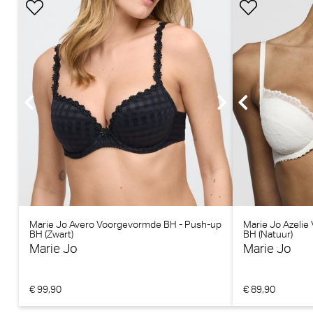
Marie Jo Avero Voorgevormde BH - Push-up
Marie Jo Azeli
BH (Zwart)
BH (Natuur)
Marie Jo
Marie Jo
€ 99,90
€ 89,90