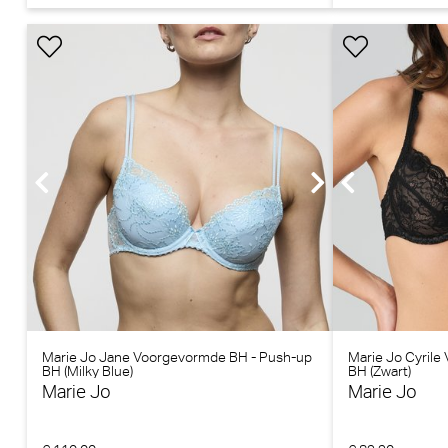
Marie Jo Jane Voorgevormde BH - Push-up
Marie Jo Cyril
BH (Milky Blue)
BH (Zwart)
Marie Jo
Marie Jo