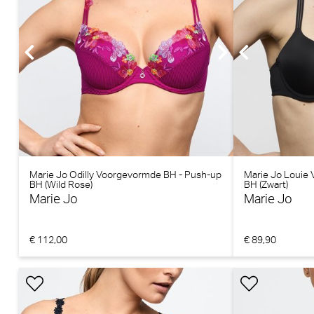
Marie Jo Odilly Voorgevormde BH - Push-up
Marie Jo Louie
BH (Wild Rose)
BH (Zwart)
Marie Jo
Marie Jo
€ 112,00
€ 89,90