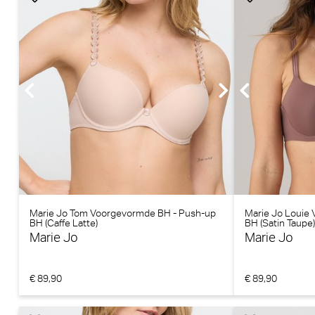
Marie Jo Tom Voorgevormde BH - Push-up
Marie Jo Louie
BH (Caffe Latte)
BH (Satin Taupe
Marie Jo
Marie Jo
€ 89,90
€ 89,90