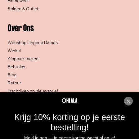
Homewear
Solden & Outlet
Over Ons
Webshop Lingerie Dames
Winkel
Afspraak maken
Behaklas
Blog
Retour
Inschrijven op nieuwsbrief
Contacteer ons
Krijg 10% korting op je eerste
051/30.32.20
bestelling!
Rijksweg 4, 8860 LENDELEDE
Meld je aan — je eerste korting wacht al op je!